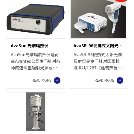
性。
供电连续工作。它可以内
置多达6通道光谱仪，光谱
范围可达185-900nm。
LIBSCAN 25+可以选配成
像相机，可以对样品进行
录影和拍静态照片。
AvaSun 光谱辐照仪
AvaSR-96便携式太阳光谱反射仪
AvaSun光谱辐度照仪是荷
AvaSR-96便携式太阳光谱
兰Avantes公司专门针对各
反射仪是专门针对国家标
种的连续型辐射光源或脉
准JGJ/T287《建筑热反射
冲型氙灯进行光谱辐射量
涂料节能检测标准》开发
READ MORE
READ MORE
测量，此款光谱辐照度仪
的产品，波长范围350-
在紫外区（200-350 nm）
2500 nm，主要用于建筑
和近红外区（800-
节能领域外墙热反射涂
1100nm）具有较高量子
料、节能玻璃、油漆、金
效率，同时具有高信噪比
属等材料的现场太阳反射
和大动态范围，可以实现
比测量，同时也适用于涂
精度和稳定性并重的辐射
料、油漆等材料的配方研
光谱强度测量，采用了
发及生产测试，可以同时
Avantes的非线性校准技
面向工程现场检测和实验