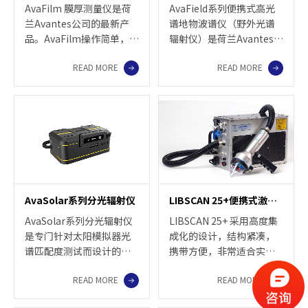
AvaFilm 膜厚测量仪是荷
AvaField系列便携式高光
兰Avantes公司的最新产
谱地物波谱仪（野外光谱
品。AvaFilm操作简单，使
辐射仪）是荷兰Avantes公
用方便，通过USB连接电
司的新产品，适用于从遥
READ MORE
READ MORE
脑，设备就可以在数秒内
感测量，农作物监测，森
得到测量结果。AvaFilm可
林研究到海洋学研究，矿
以针对不同类型样品选配2
物勘探等各领域应用。
种不同的样品平台，适用
AvaField系列地物波谱仪
于各种类型的样品。
具有性价比高，测量快
AvaFilm支持定制，可以跟
速、准确、操作简单、携
据客户的需求进行匹配。
带方便等特点，配有功能
丰富的软件包，除了反射
率和透过率测量，还可用
AvaSolar系列分光辐射仪
LIBSCAN 25+便携式激光诱导击穿光谱系统
作辐射度学、光度学测
量。
AvaSolar系列分光辐射仪
LIBSCAN 25+ 采用高度集
是专门针对太阳模拟器光
成化的设计，结构紧凑，
谱匹配度测试而设计的，
携带方便，非常适合实验
适用于测量连续型和脉冲
室和现场使用。内置12V锂
READ MORE
READ MORE
型（单次频闪或高频短脉
电池，一次充电可持续工
宽）太阳模拟器的光谱特
作4小时，同时也可以交流