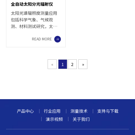
全自动太阳分光辐射仪
术，保证响应一致性将近
室检测。
100%。
太阳光谱辐照度测量应用
包括科学气象、气候观
测、材料测试研究，太阳
能电池板效率和太阳能可
READ MORE
再生能源的评价等。
«
1
2
»
产品中心
行业应用
测量技术
支持与下载
演示视频
关于我们