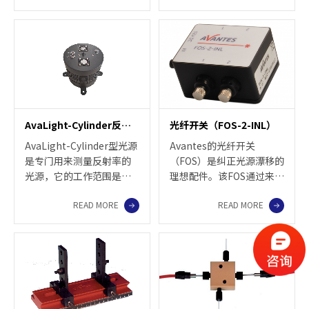
AvaLight-Cylinder反射率测量光源
光纤开关（FOS-2-INL）
AvaLight-Cylinder型光源
Avantes的光纤开关
是专门用来测量反射率的
（FOS）是纠正光源漂移的
光源，它的工作范围是可
理想配件。该FOS通过来自
见到近红外，是一款结构
外部源或我们的AvaSpec
READ MORE
READ MORE
紧凑，输出稳定的风冷型
光谱仪之一的TTL信号进
卤素灯光源。
行电子操作。