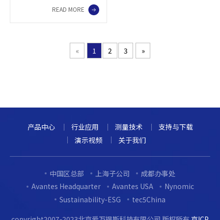
READ MORE
漫反射材料PTFE制成，这
个材料被认为是漫反射测
量等级较高的参考材料。
WS-2大多被用于色度学应
«
1
2
3
»
用，这类应用要求在反射
测量时先测参考信号。
产品中心
行业应用
测量技术
支持与下载
演示视频
关于我们
中国区总部
上海子公司
成都办事处
Avantes Headquarter
Avantes USA
Nynomic
Sustainability-ESG
tec5China
copyright2007-2023北京爱万提斯科技有限公司 版权所有
京ICP