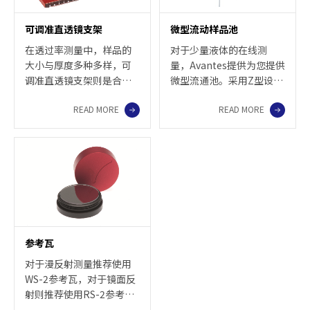
可调准直透镜支架
微型流动样品池
在透过率测量中，样品的
对于少量液体的在线测
大小与厚度多种多样，可
量，Avantes提供为您提供
调准直透镜支架则是合适
微型流通池。采用Z型设
的测量附件。垂直的固定
计，可以很容易地与外径
READ MORE
READ MORE
支架可以根据样品进行调
1.5mm，内径0.5mm的
整，可以测厚达160mm的
PTFE管连接。用于在线吸
样品。氧化铝底座还带有
收测量和HPLC。需要两根
可调节的固定支架。每个
特殊光纤连接。
支架有4个规格为3/8”-24
的螺孔用于固定COL-
UV/VIS准直透镜。支架调
节非常容易，旋开螺丝滑
动即可。每套支架包括两
参考瓦
个COL-UV/VIS准直透镜。
对于漫反射测量推荐使用
WS-2参考瓦，对于镜面反
射则推荐使用RS-2参考
瓦。 WS-2型参考瓦由白色