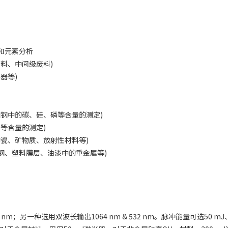
测和元素分析
料、中间级废料)
器等)
如钢中的碳、硅、磷等含量的测定)
等含量的测定)
陶瓷、矿物质、放射性材料等)
镀钢、塑料膜层、油漆中的重金属等)
另一种选用双波长输出1064 nm & 532 nm。脉冲能量可选50 mJ