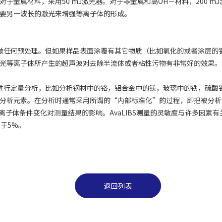
于金属材料，采用50 mJ激光器。对于非金属和高OH－材料，200 
要另一波长的激光来增强等离子体的形成。
料做任何预处理。但如果样品表面涂覆有其它物质（比如氧化的或者涂层的
光等离子体所产生的超声波对去除半流体或者粘性污物有非常好的效果。
素进行定量分析，比如分析钢材中的铬，铝合金中的镁，玻璃中的铁，硫酸
分析元素。在分析时通常采用所谓的“内部标准化”的过程，即把被分析
等离子体条件变化对测量结果的影响。AvaLIBS测量的灵敏度与许多因
于5%。
返回列表