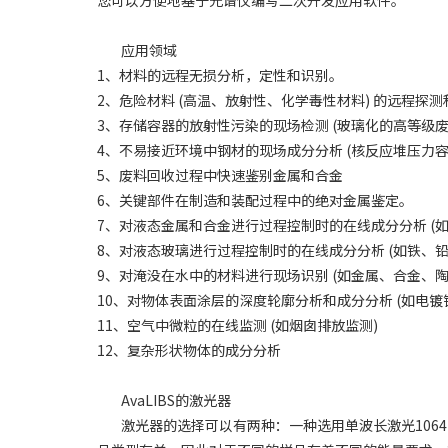
应用领域
1、材料的远程无损分析，定性和识别。
2、危险材料 (高温、放射性、化学毒性材料) 的远程探
3、存储容器的放射性污染的现场检测 (玻璃化的高等级废
4、不易接近环境中钢材的现场成分分析 (核反应堆压力容
5、废料回收过程中快速鉴别金属和合金
6、关键部件在制造和装配过程中的绝对金属鉴定。
7、对液态金属和合金进行过程控制时的在线成分分析 (
8、对液态玻璃进行过程控制时的在线成分分析 (如铁、铅
9、对淹没在水中的材料进行现场识别 (如金属、合金、
10、对物体表面涂层的深度轮廓分析和成分分析 (如电
11、空气中微粒的在线监测 (如烟囱排放监测)
12、复杂形状物体的成分分析
AvaLIBS的激光器
激光器的选择可以有两种：一种选用单波长激光1064 nm；