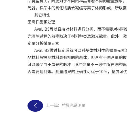
品类型有关，因此对于不同的样品有着不同的能量要求。对
光器，样品中的氧化物质会减缓等离子体的形成，所以需
其它特性
无需样品预处理
AvaLIBS可以直接对材料进行分析，而不需要对材
光清除过程的效率取决于材料种类及激光能量。此外，激
定量分析微量元素
AvaLIBS做过标定后就可以对基体材料中的微量元
品材料与被测材料具有相同的基体，但含有不同含量的被
可以减少由于激光的脉冲 - 脉冲能量不一致性所导致的
否需要遥测等。测量结果的正确性可优于10%，精度可优
上一篇：拉曼光谱测量