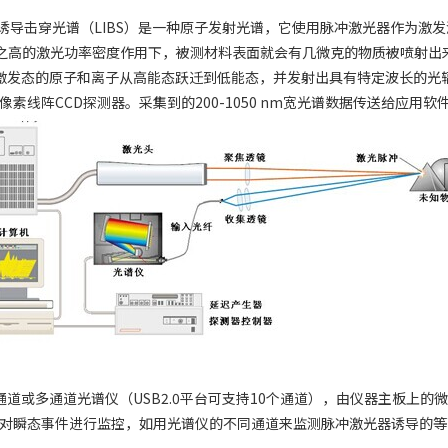
导击穿光谱（LIBS）是一种原子发射光谱，它使用脉冲激光器作为激发源
如此之高的激光功率密度作用下，被测材料表面就会有几微克的物质被喷射
，处于激发态的原子和离子从高能态跃迁到低能态，并发射出具有特定波长的
048像素线阵CCD探测器。采集到的200-1050 nm宽光谱数据传送给应用
通道或多通道光谱仪（USB2.0平台可支持10个通道），由仪器主板上
对瞬态事件进行监控，如用光谱仪的不同通道来监测脉冲激光器诱导的等