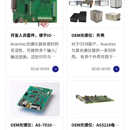
开发人员套件，便于IO访问
OEM光谱仪：外壳
Avantes光谱仪具有很好的
对于OEM客户，Avantes
灵活性，可提供多个输入/
为其光谱仪提供一系列外
输出连接。这些IO可与
壳。 有多个外壳可用于
Avasoft 8（时间序列）或
AvaBenches和电路板的不
READ MORE
READ MORE
自定义应用程序一起使
同组合。 有关OEM光谱仪
用。 DEVKIT旨在使开发阶
的更多信息，您可以下载
段的生活更轻松。现在，
PDF手册。
您可以使用螺丝端子轻松
连接，而不是使用正确的
连接制造或焊接电缆。
OEM光谱仪：AS-7010电路板
OEM光谱仪：AS5216电路板