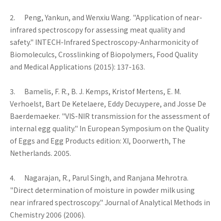
2. Peng, Yankun, and Wenxiu Wang. "Application of near-
infrared spectroscopy for assessing meat quality and
safety." INTECH-Infrared Spectroscopy-Anharmonicity of
Biomoleculcs, Crosslinking of Biopolymers, Food Quality
and Medical Applications (2015): 137-163.
3. Bamelis, F. R., B. J. Kemps, Kristof Mertens, E. M.
Verhoelst, Bart De Ketelaere, Eddy Decuypere, and Josse De
Baerdemaeker. "VIS-NIR transmission for the assessment of
internal egg quality." In European Symposium on the Quality
of Eggs and Egg Products edition: XI, Doorwerth, The
Netherlands. 2005.
4. Nagarajan, R., Parul Singh, and Ranjana Mehrotra.
"Direct determination of moisture in powder milk using
near infrared spectroscopy." Journal of Analytical Methods in
Chemistry 2006 (2006).