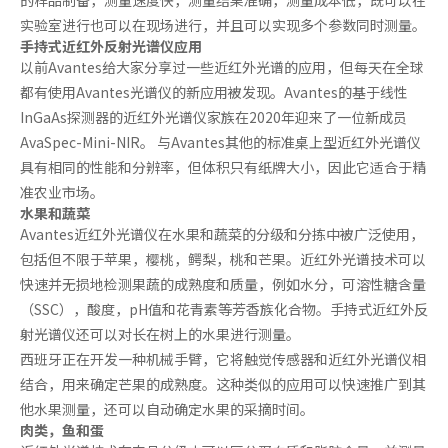
实验室进行也可以在现场进行，并且可以实现多个参数同时测量。
手持式近红外反射光谱仪应用
以前Avantes给大家分享过一些近红外光谱的应用，但每天在全球
都有使用Avantes光谱仪的新应用被发现。Avantes的基于线性
InGaAs探测器的近红外光谱仪家族在2020年迎来了一位新成员
AvaSpec-Mini-NIR。 与Avantes其他的标准桌上型近红外光谱仪
具有相同的性能和分辨率，但体积只有纸牌大小，因此它适合于精
准农业市场。
水果和蔬菜
Avantes近红外光谱仪在水果和蔬菜的分级和分拣中被广泛使用，
包括但不限于苹果，樱桃，鳄梨，桃和芒果。近红外光谱技术可以
快速并无损地检测果蔬的成熟度和质量，例如水分，可溶性糖含量
（SSC），酸度，pH值和花青素等芳香族化合物。手持式近红外反
射光谱仪还可以对长在树上的水果进行测量。
西班牙正在开发一种机械手臂，它将触觉传感器和近红外光谱仪相
结合，用来确定芒果的成熟度。这种类似的应用可以快速推广到其
他水果测量，还可以自动确定水果的采摘时间。
肉类，鱼和蛋