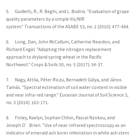
5. Guidetti, R., R. Beghi, and L. Bodria. "Evaluation of grape
quality parameters by a simple Vis/NIR
system." Transactions of the ASABE 53, no. 2 (2010): 477-484.
6. Long, Dan, John McCallum, Catherine Reardon, and
Richard Engel. "Adapting the nitrogen replacement
approach to dryland spring wheat in the Pacific
Northwest." Crops & Soils 50, no. 5 (2017): 34-37.
7. Nagy, Attila, Péter Riczu, Bernadett Gálya, and János
Tamás. "Spectral estimation of soil water content in visible
and near infra-red range." Eurasian Journal of Soil Science 3,
no. 3 (2014): 163-171.
8. Finley, Kaelyn, Sophan Chhin, Pascal Nzokou, and
Joseph O’Brien. "Use of near-infrared spectroscopy as an
indicator of emerald ash borer infestation in white ash stem