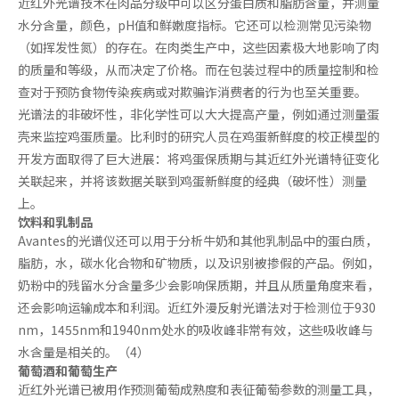
近红外光谱技术在肉品分级中可以区分蛋白质和脂肪含量，并测量
水分含量，颜色，pH值和鲜嫩度指标。它还可以检测常见污染物
（如挥发性氮）的存在。在肉类生产中，这些因素极大地影响了肉
的质量和等级，从而决定了价格。而在包装过程中的质量控制和检
查对于预防食物传染疾病或对欺骗诈消费者的行为也至关重要。
光谱法的非破坏性，非化学性可以大大提高产量，例如通过测量蛋
壳来监控鸡蛋质量。比利时的研究人员在鸡蛋新鲜度的校正模型的
开发方面取得了巨大进展：将鸡蛋保质期与其近红外光谱特征变化
关联起来，并将该数据关联到鸡蛋新鲜度的经典（破坏性）测量
上。
饮料和乳制品
Avantes的光谱仪还可以用于分析牛奶和其他乳制品中的蛋白质，
脂肪，水，碳水化合物和矿物质，以及识别被掺假的产品。例如，
奶粉中的残留水分含量多少会影响保质期，并且从质量角度来看，
还会影响运输成本和利润。近红外漫反射光谱法对于检测位于930
nm，1455nm和1940nm处水的吸收峰非常有效，这些吸收峰与
水含量是相关的。（4）
葡萄酒和葡萄生产
近红外光谱已被用作预测葡萄成熟度和表征葡萄参数的测量工具，