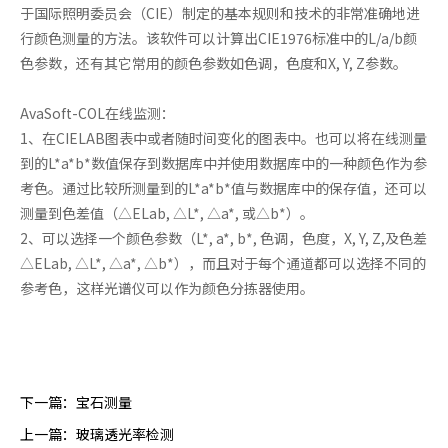
于国际照明委员会（CIE）制定的基本规则和技术的非常准确地进
行颜色测量的方法。该软件可以计算出CIE1976标准中的L/a/b颜
色参数，还有其它常用的颜色参数如色调，色度和X, Y, Z参数。
AvaSoft-COL在线监测：
1、在CIELAB图表中或者随时间变化的图表中。也可以将在线测量
到的L*a*b*数值保存到数据库中并使用数据库中的一种颜色作为参
考色。通过比较所测量到的L*a*b*值与数据库中的保存值，还可以
测量到色差值（△ELab, △L*, △a*, 或△b*）。
2、可以选择一个颜色参数（L*, a*, b*, 色调，色度，X, Y, Z,及色差
△ELab, △L*, △a*, △b*），而且对于每个通道都可以选择不同的
参考色，这样光谱仪可以作为颜色分拣器使用。
下一篇：
宝石测量
上一篇：
玻璃透光率检测