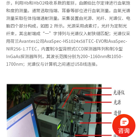
示，利用Hb和HbO2吸收系数的差别，由朗伯比尔定律进行血氧饱
和度的测量。通常选取指端、耳垂等部位进行血氧测量。血氧光谱
测量采取在体指端透射测量。采集装置由光源、光纤、光谱仪、电
脑四个部分构成，如图２ 所示。光源采用卤素灯，光纤为定制光
纤束，其出射端成“一”字排列与光谱仪入射狭缝匹配；光谱仪采
用荷兰Avantes公司AvaSpec-HS1024x58TEC-EVO和AvaSpec-
NIR256-1.7TEC，内置制冷型背照式CCD探测器阵列和制冷型
InGaAs探测器阵列，其波长范围分别为200~1160nm和1050-
1700nm；光谱仪与计算机之间通过USB线连接。