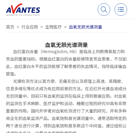
首页
>
行业应用
>
生物医疗
>
血氧无损光谱测量
血氧无损光谱测量
血红蛋白含量（Hemoglobin, Hb）是临床上判断携氧能力和
贫血的重要指标。根据血红蛋白的含量能够筛查贫血患者，不仅如
此，血红蛋白水平的监测能够了解患者的失血情况，指导临床输血
管理。
光谱检测方法以其方便、无痛无创以及原理上高速、高精度、
信息多维化等优点成为有应用前景的方法。在近红外光谱血液成分
无创测量中，目前只有血氧的监测在临床上得到普遍应用。对血氧
的监测在手术麻醉、医疗监护和运动、睡眠过程的研究中具有非常
重要的作用。国内外学者对血氧检测进行了大量的研究，并有多种
商业化的血氧监测产品。血氧饱和度光谱测量中，通常选取特定的
两个波长进行计算，得到血氧饱和度系数这个中间值，通过经验公
式或拟合方法，计算出血氧饱和度的值。