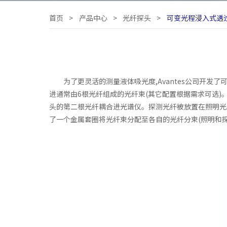
首页
>
产品中心
>
光纤探头
>
可变光程浸入式透
为了更灵活的测量液体吸光度,Avantes公司开发
进通常由6根光纤组成的光纤束(其它配置根据需求可选
头的第二根光纤耦合进光谱仪。探测光纤被放置在照明光
了一个金属套圈将光纤束分配至各自的光纤分束(照明和探测