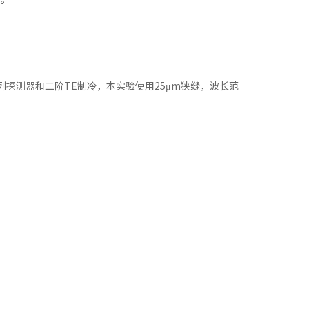
砷）阵列探测器和二阶TE制冷，本实验使用25μm狭缝，波长范