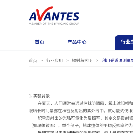
首页
产品中心
行业
首页
>
行业应用
>
辐射与照明
>
利用光谱法测量
1. 实验背景
在夏天，人们通常会通过涂抹防晒霜，戴上遮阳帽
眼睛长时间暴露在积雪反射出的紫外线中，就可能灼伤眼
积雪反射出的光强可量化为反照率，其定义是反射辐
（如理想镜面）。举个例子，地球整体的平均反照率约为0.
反照率可以用来
判断雪的消融程度，雪中是否存在