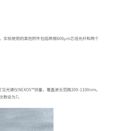
00nm。实验使用的其他附件包括两根600μm芯径光纤和两个
谱仪NEXOS™测量，覆盖波长范围200-1100nm。
均次数设为7。