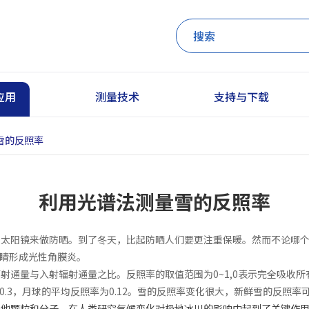
应用
测量技术
支持与下载
雪的反照率
利用光谱法测量雪的反照率
和太阳镜来做防晒。到了冬天，比起防晒人们要更注重保暖。然而不论哪
睛形成光性角膜炎。
射通量与入射辐射通量之比。反照率的取值范围为0~1,0表示完全吸收
3，月球的平均反照率为0.12。雪的反照率变化很大，新鲜雪的反照率可高
其他颗粒和分子，在人类研究气候变化对极地冰川的影响中起到了关键作